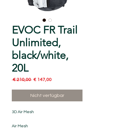
EVOC FR Trail
Unlimited,
black/white,
20L
Standardpreis
Sale-
 € 210,00 
€ 147,00
Preis
Nicht verfügbar
3D Air Mesh
Air Mesh