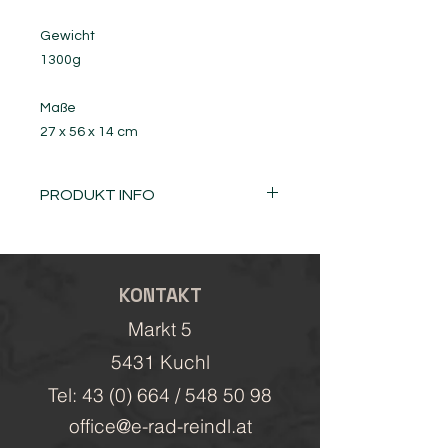
Gewicht
1300g
Maße
27 x 56 x 14 cm
PRODUKT INFO
Ein eigenständiges Farbkonzept
unterscheidet den FR TRAIL
UNLIMITED vom Standardmodell FR
KONTAKT
TRAIL. Als kleines Extra verfügt
dieses Modell über eine zusätzliche
Markt 5
Hüftgurttasche.
5431 Kuchl
Tel: 43 (0) 664 / 548 50 98
office@e-rad-reindl.at