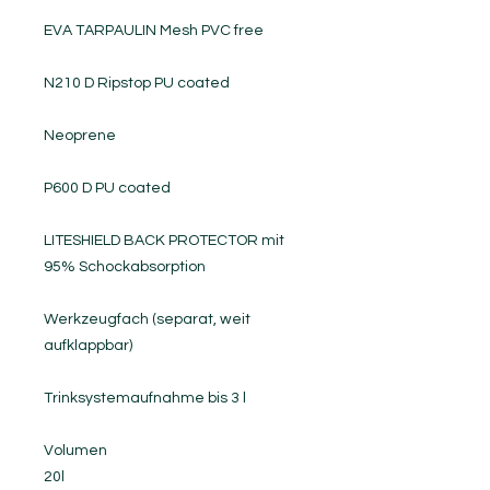
EVA TARPAULIN Mesh PVC free
N210 D Ripstop PU coated
Neoprene
P600 D PU coated
LITESHIELD BACK PROTECTOR mit
95% Schockabsorption
Werkzeugfach (separat, weit
aufklappbar)
Trinksystemaufnahme bis 3 l
Volumen
20l