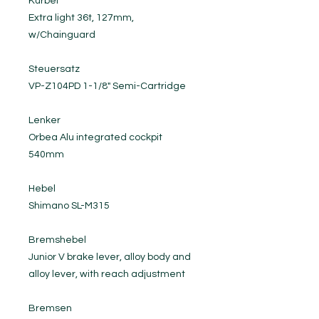
Kurbel
Extra light 36t, 127mm,
w/Chainguard
Steuersatz
VP-Z104PD 1-1/8" Semi-Cartridge
Lenker
Orbea Alu integrated cockpit
540mm
Hebel
Shimano SL-M315
Bremshebel
Junior V brake lever, alloy body and
alloy lever, with reach adjustment
Bremsen