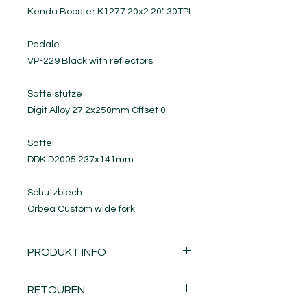
Kenda Booster K1277 20x2.20" 30TPI
Pedale
VP-229 Black with reflectors
Sattelstütze
Digit Alloy 27.2x250mm Offset 0
Sattel
DDK D2005 237x141mm
Schutzblech
Orbea Custom wide fork
PRODUKT INFO
Man kennt das Gefühl … wir alle
RETOUREN
wollen, dass sich unsere Kinder in
die Freiheit und Freude am