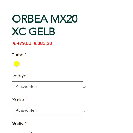
ORBEA MX20
XC GELB
Standardpreis
Sale-
 € 479,00 
€ 383,20
Preis
Farbe
*
Radtyp
*
Marke
*
Größe
*