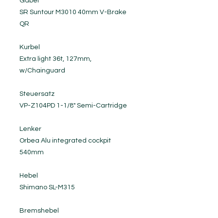
Gabel
SR Suntour M3010 40mm V-Brake
QR
Kurbel
Extra light 36t, 127mm,
w/Chainguard
Steuersatz
VP-Z104PD 1-1/8" Semi-Cartridge
Lenker
Orbea Alu integrated cockpit
540mm
Hebel
Shimano SL-M315
Bremshebel