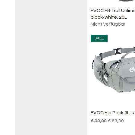
Schnellansi
EVOC FR Trail Unlimi
black/white, 20L
Nicht verfügbar
SALE
Schnellansi
EVOC Hip Pack 3L, 
Standardpreis
Sale-Preis
€ 90,00
€ 63,00