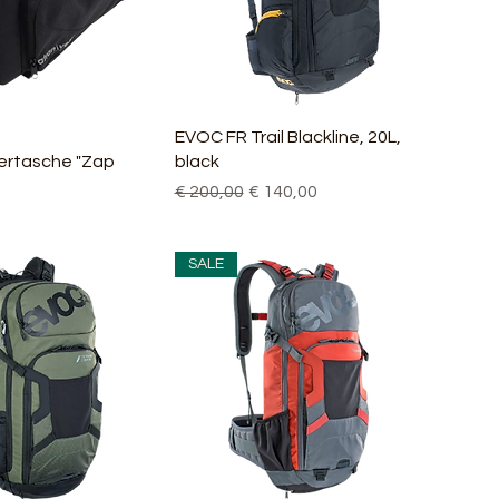
nellansicht
Schnellansicht
EVOC FR Trail Blackline, 20L,
ertasche "Zap
black
Standardpreis
Sale-Preis
€ 200,00
€ 140,00
SALE