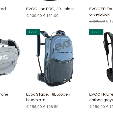
cht
Schnellansicht
Sch
ted,
EVOC Line PRO, 20L, black
EVOC FR Tour
olive/black
Standardpreis
Sale-Preis
€ 230,00
€ 161,00
Standardpre
Sal
€ 280,00
€ 1
SALE
SALE
cht
Schnellansicht
Sch
stone
Evoc Stage, 18L ,copen
EVOC FR Lite
blue/slate
carbon grey
Standardpreis
Sale-Preis
Standardpre
Sal
€ 155,00
€ 108,50
€ 159,00
€ 1