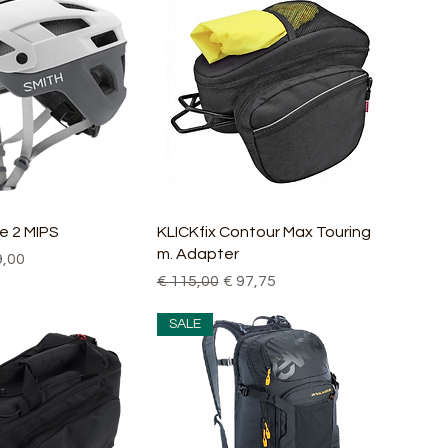
nellansicht
Schnellansicht
e 2 MIPS
KLICKfix Contour Max Touring
m. Adapter
is
e-Preis
9,00
Standardpreis
Sale-Preis
€ 115,00
€ 97,75
SALE