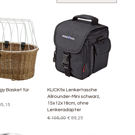
nellansicht
Schnellansicht
gy Basket für
KLICKfix Lenkertasche
Allrounder-Mini schwarz,
15x12x18cm, ohne
is
e-Preis
35,15
Lenkeradapter
Standardpreis
Sale-Preis
€ 105,00
€ 89,25