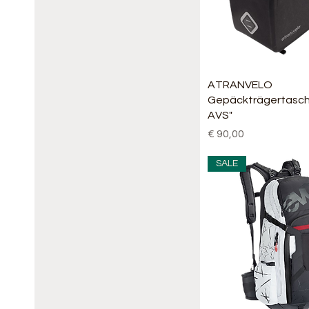
Schnellansi
ATRANVELO
Gepäckträgertasche
AVS"
Preis
€ 90,00
SALE