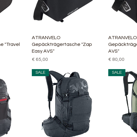
cht
Schnellansicht
Sch
ATRANVELO
ATRANVELO
 "Travel
Gepäckträgertasche "Zap
Gepäckträg
Easy AVS"
AVS"
Preis
Preis
€ 65,00
€ 80,00
SALE
SALE