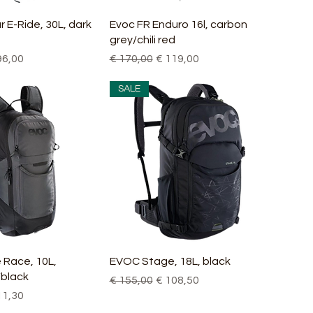
nellansicht
Schnellansicht
 E-Ride, 30L, dark
Evoc FR Enduro 16l, carbon
grey/chili red
is
e-Preis
Standardpreis
Sale-Preis
96,00
€ 170,00
€ 119,00
SALE
nellansicht
Schnellansicht
 Race, 10L,
EVOC Stage, 18L, black
/black
Standardpreis
Sale-Preis
€ 155,00
€ 108,50
is
e-Preis
11,30