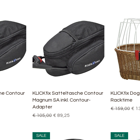
cht
Schnellansicht
Sch
che Contour
KLICKfix Satteltasche Contour
KLICKfix Dog
Magnum SA inkl. Contour-
Racktime
Adapter
Standardpre
Sal
€ 159,00
€ 1
Standardpreis
Sale-Preis
€ 105,00
€ 89,25
SALE
SALE